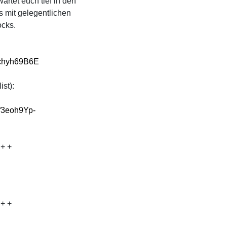
rtet euch tief in den
s mit gelegentlichen
ocks.
1chyh69B6E
st):
f3eoh9Yp-
+ + +
 + +