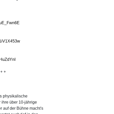
4fuE_Fwn6E
b1iV1X453w
-HuZdYnI
 + +
s physikalische
 ihre über 10-jährige
er auf der Bühne macht's