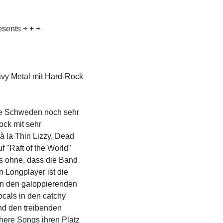
sents + + +
avy Metal mit Hard-Rock
ie Schweden noch sehr
ock mit sehr
à la Thin Lizzy, Dead
f "Raft of the World"
as ohne, dass die Band
en Longplayer ist die
hen den galoppierenden
cals in den catchy
und den treibenden
here Songs ihren Platz