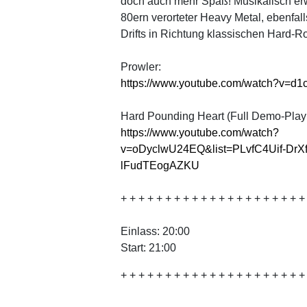
doch auch mehr Spaß! Musikalisch erwa
80ern verorteter Heavy Metal, ebenfall
Drifts in Richtung klassischen Hard-R
Prowler:
https://www.youtube.com/watch?v=d
Hard Pounding Heart (Full Demo-Playli
https://www.youtube.com/watch?
v=oDyclwU24EQ&list=PLvfC4Uif-DrX
lFudTEogAZKU
+ + + + + + + + + + + + + + + + + + + + 
Einlass: 20:00
Start: 21:00
+ + + + + + + + + + + + + + + + + + + + +